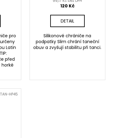
99,17 Kč bez DPH
120 Kč
DETAIL
niče pro
Silikonové chrániče na
 určeny
podpatky Slim chrání taneční
pu Latin
obuv a zvyšují stabilitu při tanci.
TIP:
če před
 horké
TAN-HP45