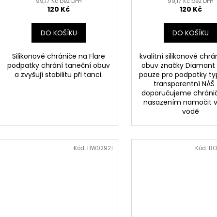
99,17 Kč bez DPH
99,17 Kč bez DPH
120 Kč
120 Kč
DO KOŠÍKU
DO KOŠÍKU
Silikonové chrániče na Flare
kvalitní silikonové chrá
podpatky chrání taneční obuv
obuv značky Diamant
a zvyšují stabilitu při tanci.
pouze pro podpatky ty
transparentní NÁŠ 
doporučujeme chráni
nasazením namočit v
vodě
Kód:
HW02921
Kód:
BO