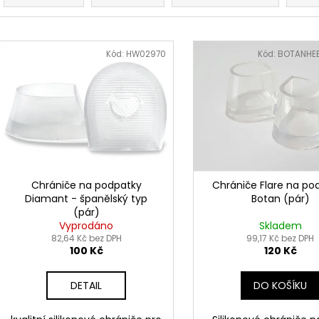
z
e
V
n
ý
Kód:
HW02970
Kód:
BOTANHEE
í
p
p
i
r
s
o
p
d
r
u
o
k
d
Chrániče na podpatky
Chrániče Flare na po
t
Diamant - španělský typ
Botan (pár)
u
(pár)
ů
k
Vyprodáno
Skladem
t
82,64 Kč bez DPH
99,17 Kč bez DPH
100 Kč
120 Kč
ů
DETAIL
DO KOŠÍKU