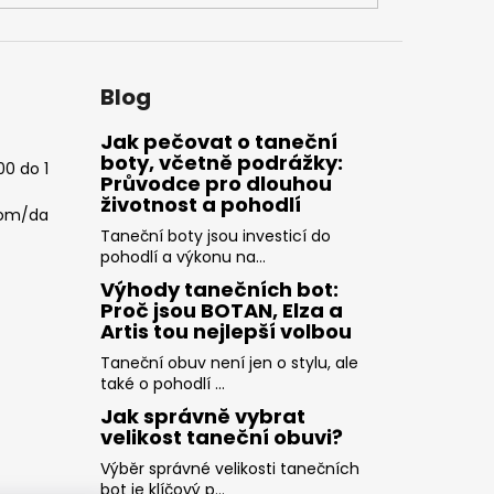
Blog
Jak pečovat o taneční
boty, včetně podrážky:
00 do 1
Průvodce pro dlouhou
životnost a pohodlí
com/da
Taneční boty jsou investicí do
pohodlí a výkonu na...
Výhody tanečních bot:
Proč jsou BOTAN, Elza a
Artis tou nejlepší volbou
Taneční obuv není jen o stylu, ale
také o pohodlí ...
Jak správně vybrat
velikost taneční obuvi?
Výběr správné velikosti tanečních
bot je klíčový p...