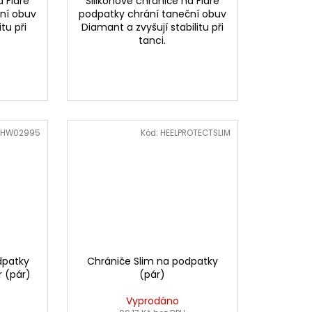
a Flare
Silikonové chrániče na Flare
ní obuv
podpatky chrání taneční obuv
tu při
Diamant a zvyšují stabilitu při
tanci.
HW02995
Kód:
HEELPROTECTSLIM
dpatky
Chrániče Slim na podpatky
r (pár)
(pár)
Vyprodáno