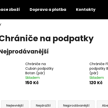
mace zboží
Doprava a platba
Kontakty
O
y
Co potřebujete najít?
Chrániče na podpatky
HLEDAT
Nejprodávanější
Chrániče na
Chrániče F
Doporučujeme
Cuban podpatky
podpatky 
Botan (pár)
(pár)
Skladem
Skladem
150 Kč
120 Kč
Ř
a
Nejlevnější
Nejdražší
Nejprodávanější
Ab