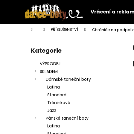
K
Přejít
na
o
Vrácení a rekla
obsah
Zpět
Zpět
š
do
do
í
Domů
PŘÍSLUŠENSTVÍ
Chrániče na podpatk
k
obchodu
obchodu
P
o
Kategorie
Přeskočit
s
kategorie
t
VÝPRODEJ
r
SKLADEM
a
Dámské taneční boty
n
Latina
n
Standard
í
Tréninkové
p
Jazz
a
Pánské taneční boty
n
Latina
e
Standard