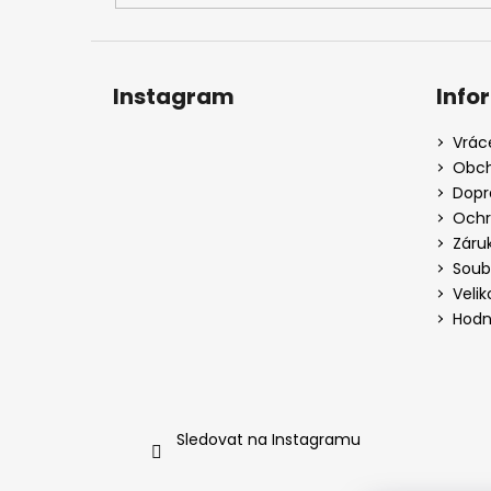
Instagram
Info
Vrác
Obch
Dopr
Ochr
Záru
Soub
Velik
Hodn
Sledovat na Instagramu