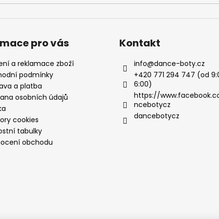
rmace pro vás
Kontakt
ení a reklamace zboží
info
@
dance-boty.cz
odní podmínky
+420 771 294 747 (od 9:
6:00)
ava a platba
https://www.facebook.
ana osobních údajů
ncebotycz
ka
dancebotycz
ory cookies
ostní tabulky
ocení obchodu