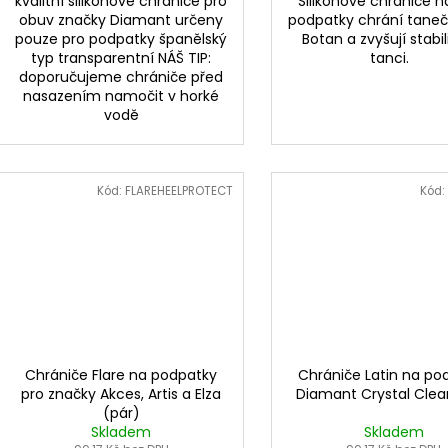
kvalitní silikonové chrániče pro
Silikonové chrániče n
obuv značky Diamant určeny
podpatky chrání taneč
pouze pro podpatky španělský
Botan a zvyšují stabili
typ transparentní NÁŠ TIP:
tanci.
doporučujeme chrániče před
nasazením namočit v horké
vodě
Kód:
FLAREHEELPROTECT
Kód:
Chrániče Flare na podpatky
Chrániče Latin na po
pro značky Akces, Artis a Elza
Diamant Crystal Clea
(pár)
Skladem
Skladem