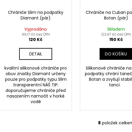
Chrániče Slim na podpatky
Chrániče na Cuban p
Diamant (pár)
Botan (pár)
Vyprodáno
Skladem
99,17 Kč bez DPH
123,97 Kč bez DPH
120 Kč
150 Kč
DETAIL
DO KOŠÍKU
kvalitní silikonové chrániče pro
Silikonové chrániče n
obuv značky Diamant určeny
podpatky chrání taneč
pouze pro podpatky typu Slim
Botan a zvyšují stabili
transparentní NÁŠ TIP:
tanci.
doporučujeme chrániče před
nasazením namočit v horké
vodě
8
položek celke
O