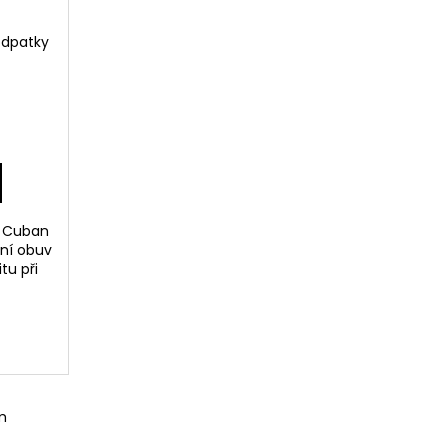
odpatky
a Cuban
ní obuv
tu při
m