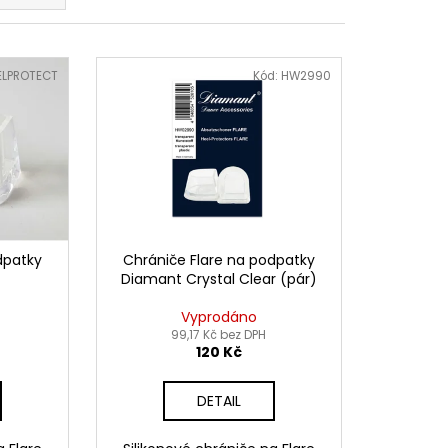
LPROTECT
Kód:
HW2990
dpatky
Chrániče Flare na podpatky
Diamant Crystal Clear (pár)
Vyprodáno
99,17 Kč bez DPH
120 Kč
DETAIL