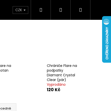
Hledat
Přihlášení
Nákupní
bchodní podmínky
Záruka
Napište nám
CZK
košík
lare na
Chrániče Flare na
Botan
podpatky
Diamant Crystal
Clear (pár)
Vyprodáno
120 Kč
ecedně