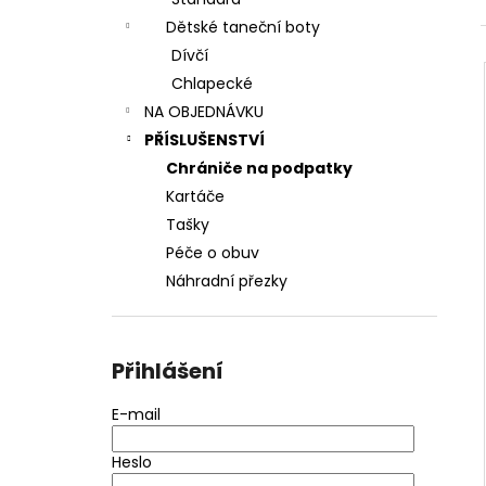
l
Dětské taneční boty
Dívčí
Chlapecké
NA OBJEDNÁVKU
PŘÍSLUŠENSTVÍ
Chrániče na podpatky
Kartáče
Tašky
Péče o obuv
Náhradní přezky
Přihlášení
E-mail
Heslo