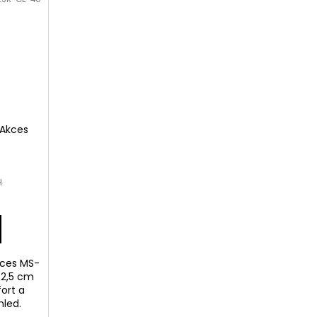
 Akces
H
kces MS-
 2,5 cm
fort a
vzhled.