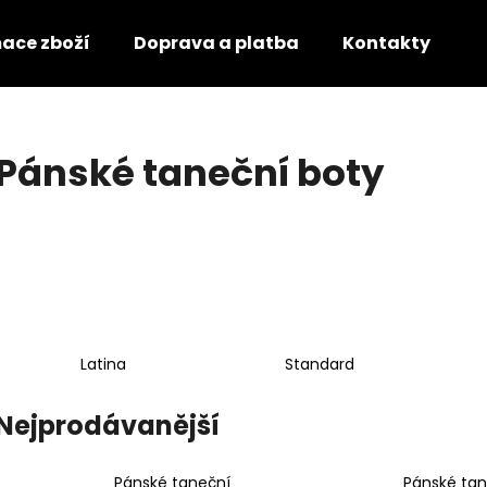
mace zboží
Doprava a platba
Kontakty
O
Co potřebujete najít?
Pánské taneční boty
HLEDAT
Doporučujeme
Latina
Standard
Nejprodávanější
Pánské taneční
Pánské tan