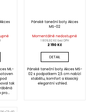
 Akces
Pánské taneční boty Akces
MS-02
tupné
Momentálně nedostupné
H
1 809,92 Kč bez DPH
2 190 Kč
DETAIL
kces ML-
Pánské taneční boty Akces MS-
hotoven
02 s podpatkem 2,5 cm nabízí
 pod
stabilitu, komfort a klasický
oval tak
elegantní vzhled.
vyráběná
pro...
ESK-CE-40