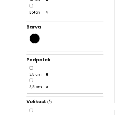
4
Botan
4
Barva
Podpatek
2,5 cm
5
3,8 cm
3
Velikost
?