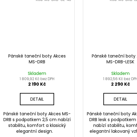
Pánské taneční boty Akces
Pánské taneční boty
MS-DRB
MS-DRB-LESK
Skladem
Skladem
1 809,92 Kč bez DPH
1 892,56 Kč bez DP
2 190 Kč
2 290 Kč
DETAIL
DETAIL
Pánské taneční boty Akces MS-
Pánské taneční boty A
DRB s podpatkem 2,5 cm nabízí
DRB lesk s podpatkem
stabilitu, komfort a klasický
nabízí stabilitu, kom
elegantní design.
elegantní lakovaný 