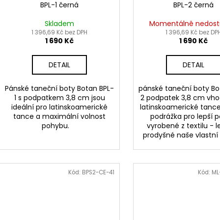
t
BPL-1 černá
BPL-2 černá
u
ů
k
Skladem
Momentálně nedos
t
1 396,69 Kč bez DPH
1 396,69 Kč bez DP
1 690 Kč
1 690 Kč
ů
DETAIL
DETAIL
Pánské taneční boty Botan BPL-
pánské taneční boty Bo
1 s podpatkem 3,8 cm jsou
2 podpatek 3,8 cm vho
ideální pro latinskoamerické
latinskoamerické tanc
tance a maximální volnost
podrážka pro lepší 
pohybu.
vyrobené z textilu - 
prodyšné naše vlastní 
Kód:
BPS2-CE-41
Kód:
ML