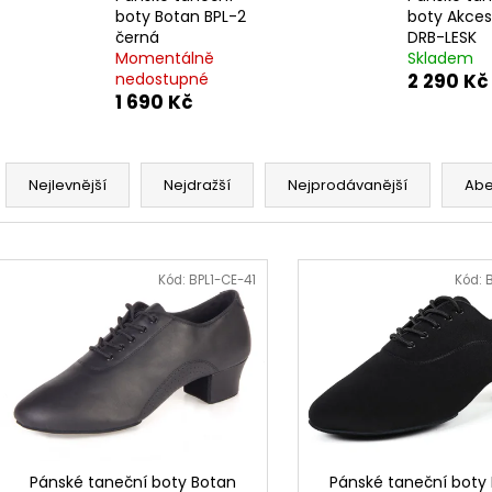
boty Botan BPL-2
boty Akce
černá
DRB-LESK
Momentálně
Skladem
nedostupné
2 290 Kč
1 690 Kč
Ř
a
Nejlevnější
Nejdražší
Nejprodávanější
Ab
z
e
V
n
ý
Kód:
BPL1-CE-41
Kód:
í
p
p
i
r
s
o
p
d
r
u
o
k
d
Pánské taneční boty Botan
Pánské taneční boty