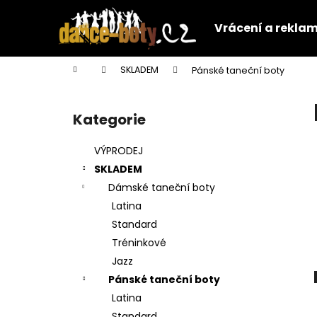
K
Přejít
na
o
Vrácení a rekla
obsah
Zpět
Zpět
š
do
do
í
Domů
SKLADEM
Pánské taneční boty
k
obchodu
obchodu
P
o
Kategorie
Přeskočit
s
kategorie
t
VÝPRODEJ
r
SKLADEM
a
Dámské taneční boty
n
Latina
n
Standard
í
Tréninkové
p
Jazz
a
Pánské taneční boty
n
Latina
e
Standard