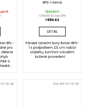
BPS-1 černá
tupné
Skladem
H
1 396,69 Kč bez DPH
1 690 Kč
DETAIL
tan BPL-
Pánské taneční boty Botan BPS-
dné pro
1 s podpatkem 2,5 cm nabízí
e dělená
stabilitu, komfort a kvalitní
pohyb
kožené provedení.
lehké a
česká...
-01-CE-40
Kód:
MS-02-CE-40