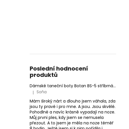
Poslední hodnocení
produktů
Dámské taneční boty Botan BS-5 stříbrná 6,5 cm Flare
Soňa
|
Hodnocení produktu je 5 z 5 hvězdiček.
Mám široký nárt a dlouho jsem váhala, zda
jsou ty pravé i pro mne. A jsou. Jsou skvělé.
Pohodlné a navíc krásně vypadají na noze.
Můj prvni ples, kdy jsem se nemusela
přezout. A to jsem je měla na noze téměř
8 hodin. Ještě jsem si k nim pořídila i