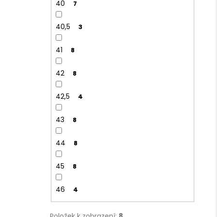
40
7
40,5
3
41
8
42
8
42,5
4
43
8
44
8
45
8
46
4
Položek k zobrazení:
8