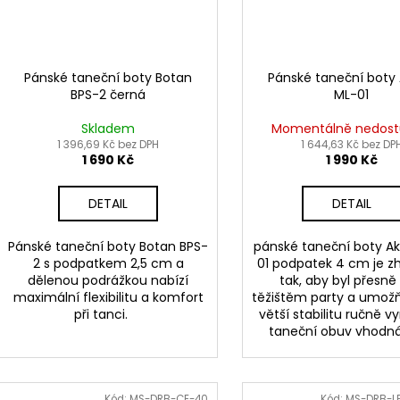
Pánské taneční boty Botan
Pánské taneční boty
BPS-2 černá
ML-01
Skladem
Momentálně nedos
1 396,69 Kč bez DPH
1 644,63 Kč bez DP
1 690 Kč
1 990 Kč
DETAIL
DETAIL
Pánské taneční boty Botan BPS-
pánské taneční boty A
2 s podpatkem 2,5 cm a
01 podpatek 4 cm je z
dělenou podrážkou nabízí
tak, aby byl přesně
maximální flexibilitu a komfort
těžištěm party a umožň
při tanci.
větší stabilitu ručně 
taneční obuv vhodná 
Kód:
MS-DRB-CE-40
Kód:
MS-DRB-L