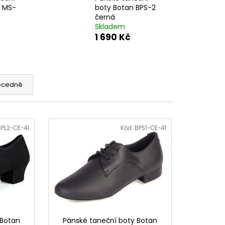
s MS-
boty Botan BPS-2
černá
Skladem
1 690 Kč
ecedně
BPL2-CE-41
Kód:
BPS1-CE-41
 Botan
Pánské taneční boty Botan