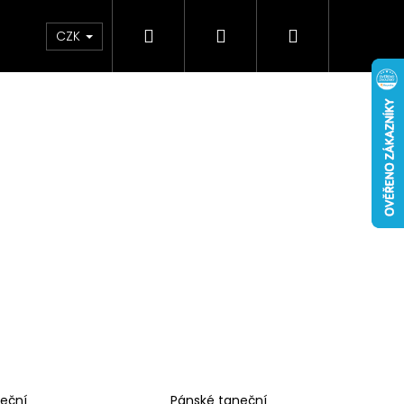
Hledat
Přihlášení
Nákupní
bchodní podmínky
Záruka
Napište nám
CZK
košík
eční
Pánské taneční