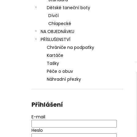
l
Dětské taneční boty
Dívčí
Chlapecké
NA OBJEDNÁVKU
PŘÍSLUŠENSTVÍ
Chrániče na podpatky
Kartáče
Tašky
Péče o obuv
Náhradní přezky
Přihlášení
E-mail
Heslo