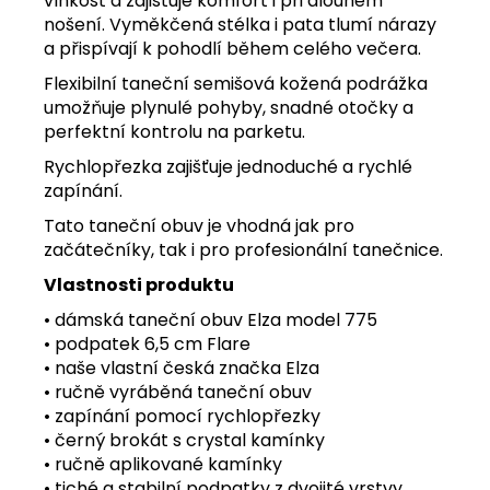
vlhkost a zajišťuje komfort i při dlouhém
nošení. Vyměkčená stélka i pata tlumí nárazy
a přispívají k pohodlí během celého večera.
Flexibilní taneční semišová kožená podrážka
umožňuje plynulé pohyby, snadné otočky a
perfektní kontrolu na parketu.
Rychlopřezka zajišťuje jednoduché a rychlé
zapínání.
Tato taneční obuv je vhodná jak pro
začátečníky, tak i pro profesionální tanečnice.
Vlastnosti produktu
• dámská taneční obuv Elza model 775
• podpatek 6,5 cm Flare
• naše vlastní česká značka Elza
• ručně vyráběná taneční obuv
• zapínání pomocí rychlopřezky
• černý brokát s crystal kamínky
• ručně aplikované kamínky
• tiché a stabilní podpatky z dvojité vrstvy