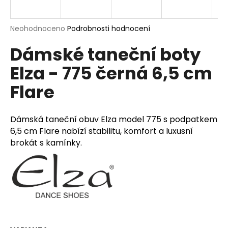
a
j
Průměrné
Neohodnoceno
Podrobnosti hodnocení
í
hodnocení
Dámské taneční boty
produktu
t
je
?
Elza - 775 černá 6,5 cm
0,0
z
Flare
5
hvězdiček.
HLEDAT
Dámská taneční obuv Elza model 775 s podpatkem
6,5 cm Flare nabízí stabilitu, komfort a luxusní
brokát s kamínky.
D
o
p
o
r
u