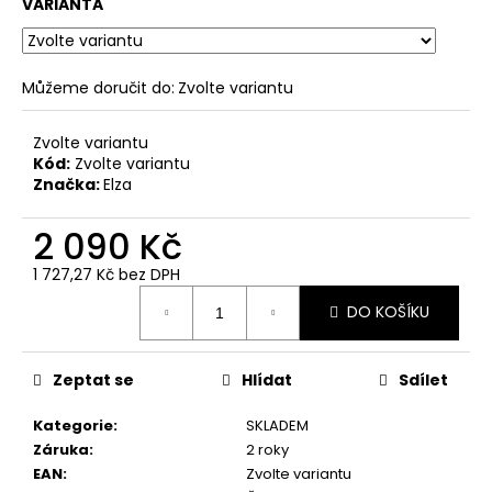
č
VARIANTA
u
j
e
Můžeme doručit do:
Zvolte variantu
m
e
Zvolte variantu
Kód:
Zvolte variantu
Značka:
Elza
2 090 Kč
1 727,27 Kč bez DPH
Měrná
DO KOŠÍKU
cena:
Zeptat se
Hlídat
Sdílet
Kategorie
:
SKLADEM
Záruka
:
2 roky
EAN
:
Zvolte variantu