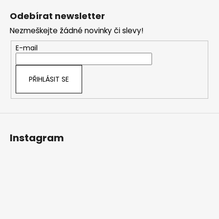
á
Odebírat newsletter
p
Nezmeškejte žádné novinky či slevy!
a
t
E-mail
í
PŘIHLÁSIT SE
Instagram