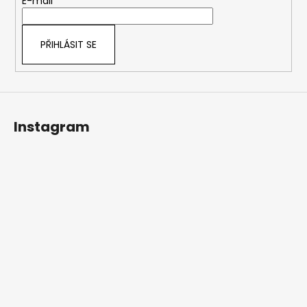
t
E-mail
í
PŘIHLÁSIT SE
Instagram