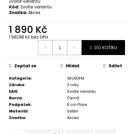
č
Zvolte variantu
u
Kód:
Zvolte variantu
Značka:
Akces
j
e
1 890 Kč
m
e
1 561,98 Kč bez DPH
Měrná
DO KOŠÍKU
cena:
Zeptat se
Hlídat
Sdílet
Kategorie
:
SKLADEM
Záruka
:
2 roky
EAN
:
Zvolte variantu
Barva
:
Černá
Podpatek
:
6 cm Flare
Materiál
:
Satén
Značka
:
Akces