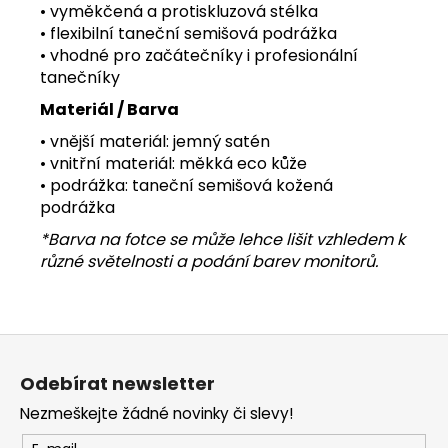
• vyměkčená a protiskluzová stélka
• flexibilní taneční semišová podrážka
• vhodné pro začátečníky i profesionální
tanečníky
Materiál / Barva
• vnější materiál: jemný satén
• vnitřní materiál: měkká eco kůže
• podrážka: taneční semišová kožená
podrážka
*Barva na fotce se může lehce lišit vzhledem k
různé světelnosti a podání barev monitorů.
Z
á
Odebírat newsletter
p
Nezmeškejte žádné novinky či slevy!
a