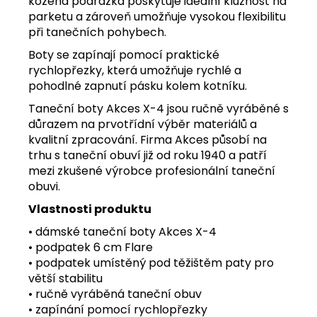
kožená podrážka poskytuje ideální kluznost na
parketu a zároveň umožňuje vysokou flexibilitu
při tanečních pohybech.
Boty se zapínají pomocí praktické
rychlopřezky, která umožňuje rychlé a
pohodlné zapnutí pásku kolem kotníku.
Taneční boty Akces X-4 jsou ručně vyráběné s
důrazem na prvotřídní výběr materiálů a
kvalitní zpracování. Firma Akces působí na
trhu s taneční obuví již od roku 1940 a patří
mezi zkušené výrobce profesionální taneční
obuvi.
Vlastnosti produktu
• dámské taneční boty Akces X-4
• podpatek 6 cm Flare
• podpatek umístěný pod těžištěm paty pro
větší stabilitu
• ručně vyráběná taneční obuv
• zapínání pomocí rychlopřezky