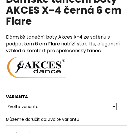
je
a
AKCES X-4 černá 6 cm
0,0
z
j
Flare
5
í
hvězdiček.
t
Dámské taneční boty Akces X-4 ze saténu s
?
podpatkem 6 cm Flare nabízí stabilitu, elegantní
vzhled a komfort pro společenský tanec.
HLEDAT
D
VARIANTA
o
p
o
Můžeme doručit do:
Zvolte variantu
r
u