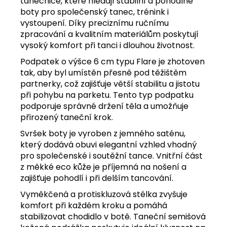
tanečnice, které hledají stabilní a pohodlné
boty pro společenský tanec, trénink i
vystoupení. Díky preciznímu ručnímu
zpracování a kvalitním materiálům poskytují
vysoký komfort při tanci i dlouhou životnost.
Podpatek o výšce 6 cm typu Flare je zhotoven
tak, aby byl umístěn přesně pod těžištěm
partnerky, což zajišťuje větší stabilitu a jistotu
při pohybu na parketu. Tento typ podpatku
podporuje správné držení těla a umožňuje
přirozený taneční krok.
Svršek boty je vyroben z jemného saténu,
který dodává obuvi elegantní vzhled vhodný
pro společenské i soutěžní tance. Vnitřní část
z měkké eco kůže je příjemná na nošení a
zajišťuje pohodlí i při delším tancování.
Vyměkčená a protiskluzová stélka zvyšuje
komfort při každém kroku a pomáhá
stabilizovat chodidlo v botě. Taneční semišová