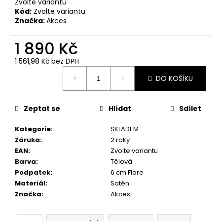
č
Zvolte variantu
u
Kód:
Zvolte variantu
Značka:
Akces
j
e
1 890 Kč
m
e
1 561,98 Kč bez DPH
Měrná
DO KOŠÍKU
cena:
Zeptat se
Hlídat
Sdílet
Kategorie
:
SKLADEM
Záruka
:
2 roky
EAN
:
Zvolte variantu
Barva
:
Tělová
Podpatek
:
6 cm Flare
Materiál
:
Satén
Značka
:
Akces