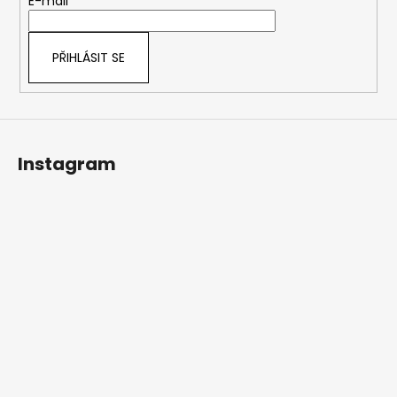
t
E-mail
í
PŘIHLÁSIT SE
Instagram