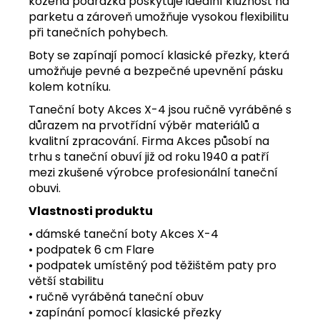
kožená podrážka poskytuje ideální kluznost na
parketu a zároveň umožňuje vysokou flexibilitu
při tanečních pohybech.
Boty se zapínají pomocí klasické přezky, která
umožňuje pevné a bezpečné upevnění pásku
kolem kotníku.
Taneční boty Akces X-4 jsou ručně vyráběné s
důrazem na prvotřídní výběr materiálů a
kvalitní zpracování. Firma Akces působí na
trhu s taneční obuví již od roku 1940 a patří
mezi zkušené výrobce profesionální taneční
obuvi.
Vlastnosti produktu
• dámské taneční boty Akces X-4
• podpatek 6 cm Flare
• podpatek umístěný pod těžištěm paty pro
větší stabilitu
• ručně vyráběná taneční obuv
• zapínání pomocí klasické přezky