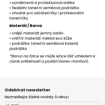
• vyměkčená a protiskluzová stélka
• flexibilní taneční semišová podrážka
• vhodné pro začátečníky i profesionální
tanečníky
Materiál / Barva
• vnější materiál: jemný satén
• vnitřní materiál: měkká eco kůže
• podrážka: taneční semišová kožená
podrážka
*Barva na fotce se může lehce lišit vzhledem k
různé světelnosti a podání barev monitorů.
Z
á
Odebírat newsletter
p
Nezmeškejte žádné novinky či slevy!
a