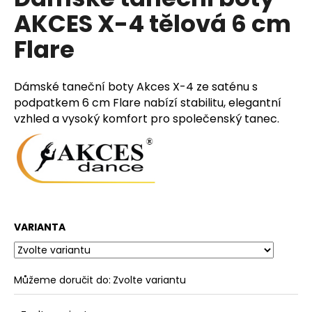
je
a
AKCES X-4 tělová 6 cm
0,0
z
j
Flare
5
í
hvězdiček.
t
Dámské taneční boty Akces X-4 ze saténu s
?
podpatkem 6 cm Flare nabízí stabilitu, elegantní
vzhled a vysoký komfort pro společenský tanec.
HLEDAT
D
VARIANTA
o
p
o
Můžeme doručit do:
Zvolte variantu
r
u