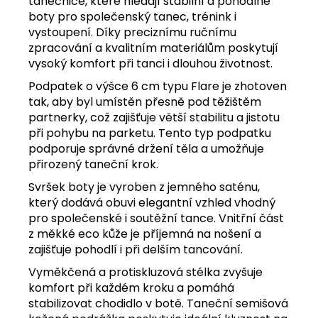
tanečnice, které hledají stabilní a pohodlné
boty pro společenský tanec, trénink i
vystoupení. Díky preciznímu ručnímu
zpracování a kvalitním materiálům poskytují
vysoký komfort při tanci i dlouhou životnost.
Podpatek o výšce 6 cm typu Flare je zhotoven
tak, aby byl umístěn přesně pod těžištěm
partnerky, což zajišťuje větší stabilitu a jistotu
při pohybu na parketu. Tento typ podpatku
podporuje správné držení těla a umožňuje
přirozený taneční krok.
Svršek boty je vyroben z jemného saténu,
který dodává obuvi elegantní vzhled vhodný
pro společenské i soutěžní tance. Vnitřní část
z měkké eco kůže je příjemná na nošení a
zajišťuje pohodlí i při delším tancování.
Vyměkčená a protiskluzová stélka zvyšuje
komfort při každém kroku a pomáhá
stabilizovat chodidlo v botě. Taneční semišová