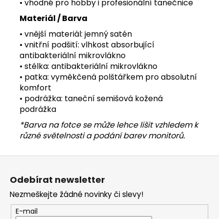
• vhodné pro hobby i profesionální tanečnice
Materiál / Barva
• vnější materiál: jemný satén
• vnitřní podšití: vlhkost absorbující
antibakteriální mikrovlákno
• stélka: antibakteriální mikrovlákno
• patka: vyměkčená polštářkem pro absolutní
komfort
• podrážka: taneční semišová kožená
podrážka
*Barva na fotce se může lehce lišit vzhledem k
různé světelnosti a podání barev monitorů.
Z
á
Odebírat newsletter
p
Nezmeškejte žádné novinky či slevy!
a
t
E-mail