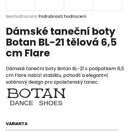
a
j
Průměrné
Neohodnoceno
Podrobnosti hodnocení
í
hodnocení
Dámské taneční boty
produktu
t
je
?
Botan BL-21 tělová 6,5
0,0
z
cm Flare
5
hvězdiček.
HLEDAT
Dámské taneční boty Botan BL-21 s podpatkem 6,5
cm Flare nabízí stabilitu, pohodlí a elegantní
saténový design pro společenský tanec.
D
o
p
o
r
VARIANTA
u