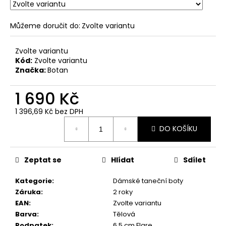
č
u
j
Můžeme doručit do:
Zvolte variantu
e
m
Zvolte variantu
e
Kód:
Zvolte variantu
Značka:
Botan
1 690 Kč
1 396,69 Kč bez DPH
Měrná
DO KOŠÍKU
cena:
Zeptat se
Hlídat
Sdílet
Kategorie
:
Dámské taneční boty
Záruka
:
2 roky
EAN
:
Zvolte variantu
Barva
:
Tělová
Podpatek
:
6,5 cm Flare