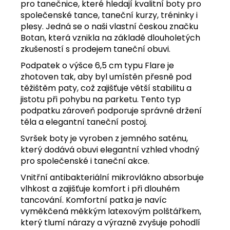
pro tanečnice, které hledají kvalitní boty pro
společenské tance, taneční kurzy, tréninky i
plesy. Jedná se o naši vlastní českou značku
Botan, která vznikla na základě dlouholetých
zkušeností s prodejem taneční obuvi.
Podpatek o výšce 6,5 cm typu Flare je
zhotoven tak, aby byl umístěn přesně pod
těžištěm paty, což zajišťuje větší stabilitu a
jistotu při pohybu na parketu. Tento typ
podpatku zároveň podporuje správné držení
těla a elegantní taneční postoj.
Svršek boty je vyroben z jemného saténu,
který dodává obuvi elegantní vzhled vhodný
pro společenské i taneční akce.
Vnitřní antibakteriální mikrovlákno absorbuje
vlhkost a zajišťuje komfort i při dlouhém
tancování. Komfortní patka je navíc
vyměkčená měkkým latexovým polštářkem,
který tlumí nárazy a výrazně zvyšuje pohodlí