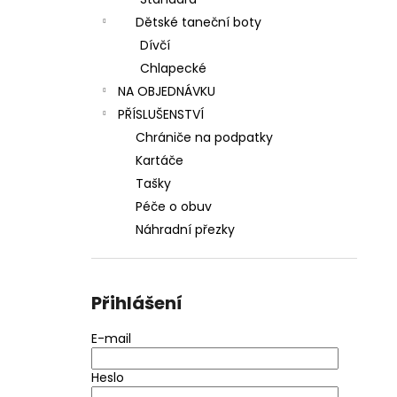
l
Dětské taneční boty
Dívčí
Chlapecké
NA OBJEDNÁVKU
PŘÍSLUŠENSTVÍ
Chrániče na podpatky
Kartáče
Tašky
Péče o obuv
Náhradní přezky
Přihlášení
E-mail
Heslo