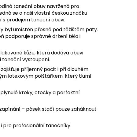
odlná taneční obuv navržená pro
Jedná se o naši vlastní českou značku
í s prodejem taneční obuvi.
by byl umístěn přesně pod těžištěm paty.
eň podporuje správné držení těla i
lakované kůže, která dodává obuvi
i taneční vystoupení.
zajišťuje příjemný pocit i při dlouhém
ým latexovým polštářkem, který tlumí
plynulé kroky, otočky a perfektní
zapínání – pásek stačí pouze zaháknout
i pro profesionální tanečníky.