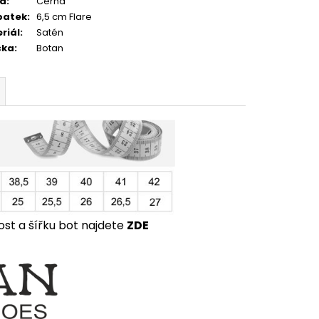
va
:
Černá
patek
:
6,5 cm Flare
riál
:
Satén
čka
:
Botan
ost a šířku bot najdete
ZDE