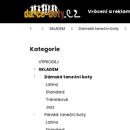
K
Přejít
na
o
Vrácení a rekla
obsah
Zpět
Zpět
š
do
do
í
Domů
SKLADEM
Dámské taneční boty
k
obchodu
obchodu
P
o
Kategorie
Přeskočit
s
kategorie
t
VÝPRODEJ
r
SKLADEM
a
Dámské taneční boty
n
Latina
n
Standard
í
Tréninkové
p
Jazz
a
Pánské taneční boty
n
Latina
e
Standard