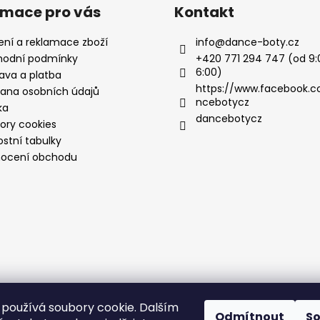
rmace pro vás
Kontakt
ení a reklamace zboží
info
@
dance-boty.cz
odní podmínky
+420 771 294 747 (od 9:
6:00)
ava a platba
https://www.facebook.
ana osobních údajů
ncebotycz
ka
dancebotycz
ory cookies
ostní tabulky
ocení obchodu
používá soubory cookie. Dalším
Odmítnout
S