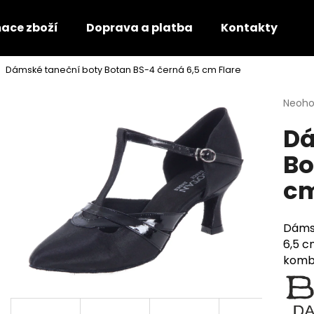
mace zboží
Doprava a platba
Kontakty
O
Dámské taneční boty Botan BS-4 černá 6,5 cm Flare
Co potřebujete najít?
Průmě
Neoh
hodno
Dá
produ
HLEDAT
je
Bo
0,0
z
cm
5
Doporučujeme
hvězdi
Dáms
6,5 c
kombi