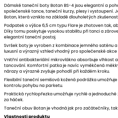
Dámské taneční boty Botan BS-4 jsou elegantní a poh
společenské tance, taneční kurzy, plesy i vystoupení. 
Botan, která vznikla na základě dlouholetých zkušenost
Podpatek o výšce 6,5 cm typu Flare je zhotoven tak, a
Díky tomu poskytuje vysokou stabilitu při tanci a zárov
elegantní taneční postoj.
Svršek boty je vyroben z kombinace jemného saténu a 
luxusní a výrazný vzhled vhodný pro společenské akce 
Vnitřní antibakteriální mikrovlákno absorbuje vlhkost a 
tancování. Komfortní patka je navíc vyměkčená měkk
nárazy a výrazně zvyšuje pohodlí při každém kroku.
Flexibilní taneční semišová kožená podrážka umožňuje 
kontrolu pohybu na parketu.
Praktická rychlopřezka umožňuje rychlé a jednoduché 
za háček.
Taneční obuv Botan je vhodná jak pro začátečníky, tak 
Vlastnosti produktu