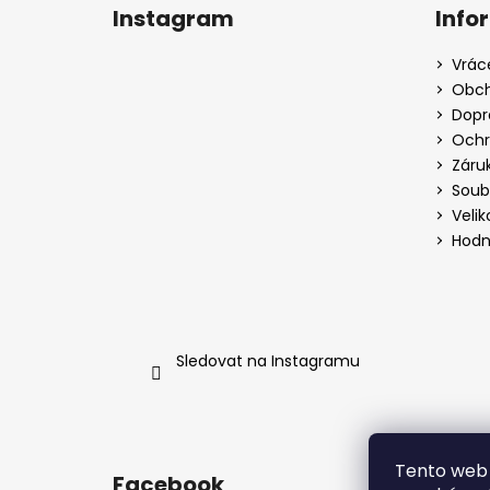
Instagram
Info
Vrác
Obch
Dopr
Ochr
Záru
Soub
Velik
Hodn
Sledovat na Instagramu
Tento web 
Facebook