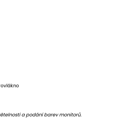
krovlákno
větelnosti a podání barev monitorů.