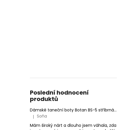
Poslední hodnocení
produktů
Dámské taneční boty Botan BS-5 stříbrná 6,5 cm Flare
Soňa
|
Hodnocení produktu je 5 z 5 hvězdiček.
Mám široký nárt a dlouho jsem váhala, zda