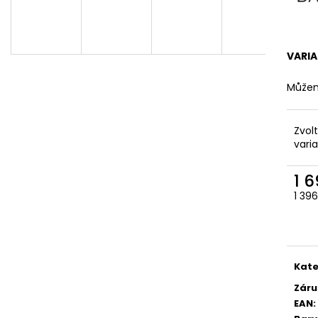
VARI
Můžem
Zvol
vari
1 
1 39
Měr
cena
Kate
Záru
EAN
: