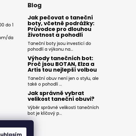
Blog
Jak pečovat o taneční
boty, včetně podrážky:
00 do 1
Průvodce pro dlouhou
životnost a pohodlí
com/da
Taneční boty jsou investicí do
pohodlí a výkonu na...
Výhody tanečních bot:
Proč jsou BOTAN, Elza a
Artis tou nejlepší volbou
Taneční obuv není jen o stylu, ale
také o pohodlí ...
Jak správně vybrat
velikost taneční obuvi?
Výběr správné velikosti tanečních
bot je klíčový p...
ouhlasím