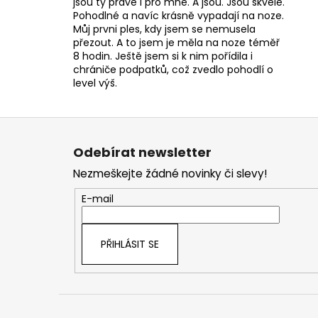
jsou ty pravé i pro mne. A jsou. Jsou skvělé.
Pohodlné a navíc krásně vypadají na noze.
Můj prvni ples, kdy jsem se nemusela
přezout. A to jsem je měla na noze téměř
8 hodin. Ještě jsem si k nim pořídila i
chrániče podpatků, což zvedlo pohodlí o
level výš.
Z
á
Odebírat newsletter
p
Nezmeškejte žádné novinky či slevy!
a
t
E-mail
í
PŘIHLÁSIT SE