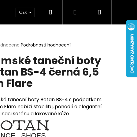
Hledat
Přihlášení
Nákupní
bchodní podmínky
Záruka
Napište nám
CZK
košík
rné
odnoceno
Podrobnosti hodnocení
cení
mské taneční boty
ktu
tan BS-4 černá 6,5
 Flare
ček.
ké taneční boty Botan BS-4 s podpatkem
m Flare nabízí stabilitu, pohodlí a elegantní
naci saténu a lakované kůže.