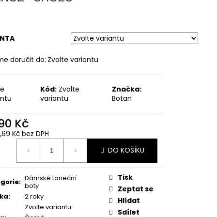
ANTA
e doručit do:
Zvolte variantu
te
Kód:
Zvolte
Značka:
antu
variantu
Botan
690 Kč
6,69 Kč bez DPH
ná
DO KOŠÍKU
:
Tisk
Dámské taneční
gorie
:
boty
Zeptat se
ka
:
2 roky
Hlídat
Zvolte variantu
Sdílet