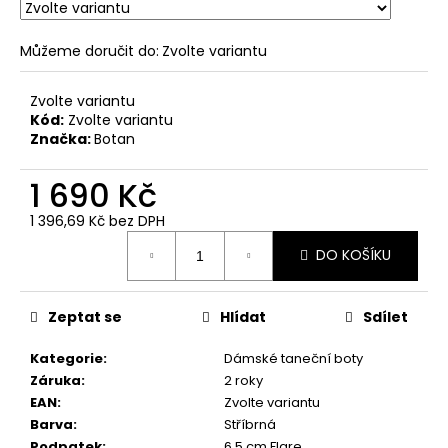
č
u
j
Můžeme doručit do:
Zvolte variantu
e
m
Zvolte variantu
e
Kód:
Zvolte variantu
Značka:
Botan
1 690 Kč
1 396,69 Kč bez DPH
Měrná
DO KOŠÍKU
cena:
Zeptat se
Hlídat
Sdílet
Kategorie
:
Dámské taneční boty
Záruka
:
2 roky
EAN
:
Zvolte variantu
Barva
:
Stříbrná
Podpatek
:
6,5 cm Flare