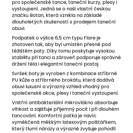
pro společenské tance, taneční kurzy, plesy i
vystoupení. Jedná se o naši vlastní českou
značku Botan, která vznikla na základě
dlouholetých zkušeností s prodejem taneční
obuvi.
Podpatek o výšce 6,5 cm typu Flare je
zhotoven tak, aby byl umístěn přesně pod
těžištěm paty. Díky tomu poskytuje vysokou
stabilitu při tanci a zároveň podporuje správné
držení těla i elegantní taneční postoj.
Svršek boty je vyroben z kombinace stříbrné
PU kůže a stříbrného brokátu, která dodává
obuvi luxusní a výrazný vzhled vhodný pro
společenské akce, plesy i taneční vystoupení.
Vnitřní antibakteriální mikrovlákno absorbuje
vlhkost a zajišťuje příjemný pocit i při dlouhém
tancování. Komfortní patka je navíc
vyměkčená měkkým latexovým polštářkem,
který tlumí nárazy a výrazně zvyšuje pohodlí