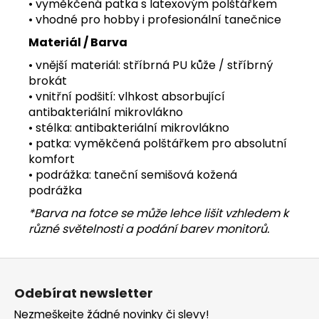
• vyměkčená patka s latexovým polštářkem
• vhodné pro hobby i profesionální tanečnice
Materiál / Barva
• vnější materiál: stříbrná PU kůže / stříbrný
brokát
• vnitřní podšití: vlhkost absorbující
antibakteriální mikrovlákno
• stélka: antibakteriální mikrovlákno
• patka: vyměkčená polštářkem pro absolutní
komfort
• podrážka: taneční semišová kožená
podrážka
*Barva na fotce se může lehce lišit vzhledem k
různé světelnosti a podání barev monitorů.
Z
á
Odebírat newsletter
p
Nezmeškejte žádné novinky či slevy!