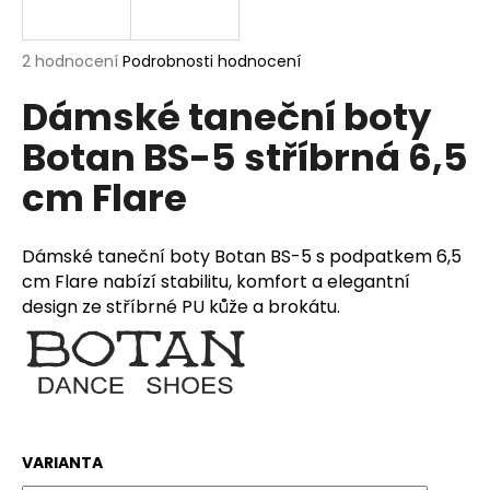
a
j
Průměrné
2 hodnocení
Podrobnosti hodnocení
í
hodnocení
Dámské taneční boty
produktu
t
je
?
Botan BS-5 stříbrná 6,5
5,0
z
cm Flare
5
hvězdiček.
HLEDAT
Dámské taneční boty Botan BS-5 s podpatkem 6,5
cm Flare nabízí stabilitu, komfort a elegantní
design ze stříbrné PU kůže a brokátu.
D
o
p
o
r
VARIANTA
u