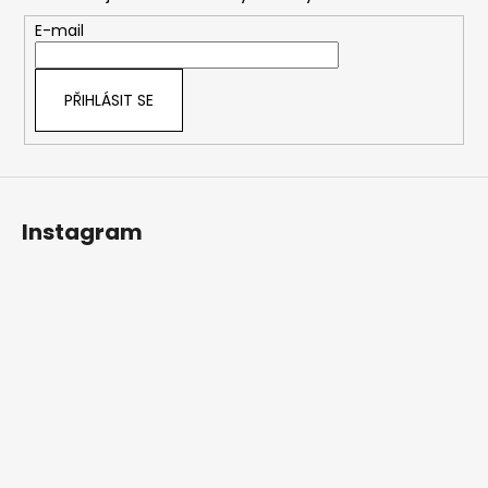
a
t
E-mail
í
PŘIHLÁSIT SE
Instagram