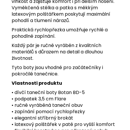
vlhkost a zajišťuje komfort i při delším nošení.
Vyměkčená stélka a patka s měkkým
latexovým polštářkem poskytují maximální
pohodlí a tlumení nárazů.
Praktická rychlopřezka umožňuje rychlé a
pohodlné zapínání.
Každý pár je ručně vyráběn z kvalitních
materiálů s důrazem na detail a dlouhou
životnost.
Tyto boty jsou vhodné pro začátečníky i
pokročilé tanečnice.
Vlastnosti produktu
• dívčí taneční boty Botan BD-5
• podpatek 3,5 cm Flare
• ručně vyráběná taneční obuv
• zapínání pomocí rychlopřezky
• elegantní stříbrný brokát
• latexový polštářek v patě pro vyšší komfort