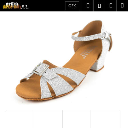
K
Přejít
Hledat
Náku
M
Přihlášen
CZK
na
o
obsah
Zpět
Zpět
košík
š
í
C
k
o
p
o
t
ř
e
b
u
j
e
t
e
n