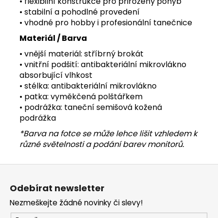
• flexibilní konstrukce pro přirozený pohyb
• stabilní a pohodlné provedení
• vhodné pro hobby i profesionální tanečnice
Materiál / Barva
• vnější materiál: stříbrný brokát
• vnitřní podšití: antibakteriální mikrovlákno
absorbující vlhkost
• stélka: antibakteriální mikrovlákno
• patka: vyměkčená polštářkem
• podrážka: taneční semišová kožená
podrážka
*Barva na fotce se může lehce lišit vzhledem k
různé světelnosti a podání barev monitorů.
Z
á
Odebírat newsletter
p
Nezmeškejte žádné novinky či slevy!
a