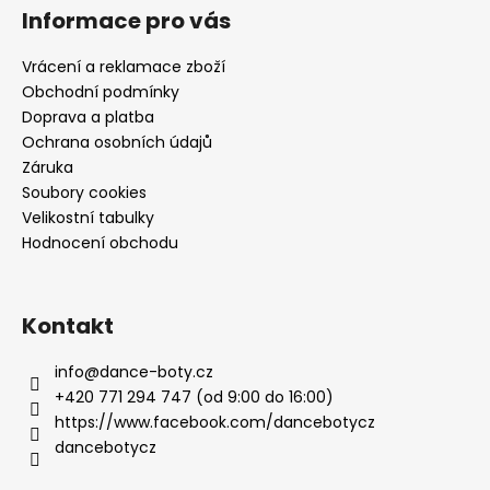
č
Informace pro vás
u
j
Vrácení a reklamace zboží
e
Obchodní podmínky
m
Doprava a platba
e
Ochrana osobních údajů
Záruka
Soubory cookies
Velikostní tabulky
Hodnocení obchodu
Kontakt
info
@
dance-boty.cz
+420 771 294 747 (od 9:00 do 16:00)
https://www.facebook.com/dancebotycz
dancebotycz