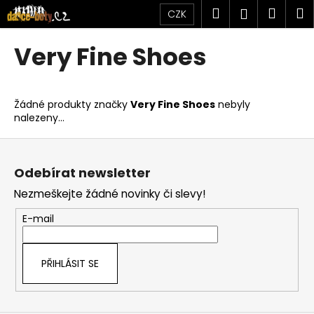
K
Přejít
Hledat
Náku
M
Přihlášen
CZK
na
o
obsah
Zpět
Zpět
košík
š
Very Fine Shoes
í
C
k
o
Žádné produkty značky
Very Fine Shoes
nebyly
p
nalezeny...
o
Z
t
á
ř
Odebírat newsletter
p
e
Nezmeškejte žádné novinky či slevy!
a
b
t
u
E-mail
í
j
e
PŘIHLÁSIT SE
t
e
n